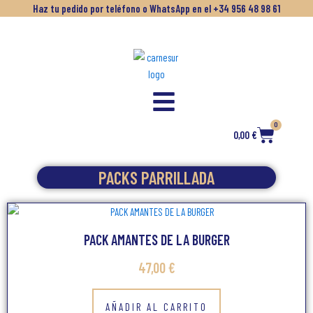
Ir
Haz tu pedido por teléfono o WhatsApp en el +34 956 48 98 61
al
contenido
0
Carrito
0,00
€
PACKS PARRILLADA
PACK AMANTES DE LA BURGER
47,00
€
AÑADIR AL CARRITO