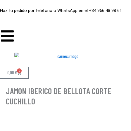
Ir
al
Haz tu pedido por teléfono o WhatsApp en el +34 956 48 98 61
contenido
0
Carrito
0,00
€
JAMON IBERICO DE BELLOTA CORTE
CUCHILLO
JAMON
IBERICO
DE