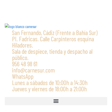
opciones
se
pueden
elegir
en
San Fernando, Cádiz (Frente a Bahía Sur)
la
PI. Fadricas. Calle Carpinteros esquina
página
Hiladores.
de
Sala de despiece, tienda y despacho al
producto
público.
956 48 98 61
info@carnesur.com
WhatsApp
Lunes a sábados de 10:00h a 14:30h
Jueves y viernes de 18:00h a 21:00h