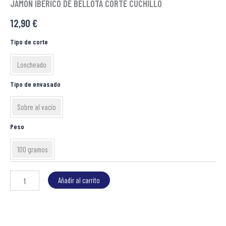
JAMON IBERICO DE BELLOTA CORTE CUCHILLO
BELLOTA
CORTE
12,90
€
CUCHILLO
cantidad
Tipo de corte
Loncheado
Tipo de envasado
Sobre al vacío
Peso
100 gramos
Añadir al carrito