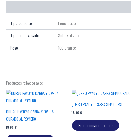
Información adicional
Tipo de corte
Loncheado
Tipo de envasado
Sobre al vacío
Peso
100 gramos
Productos relacionados
Este
Este
producto
producto
QUESO PAYOYO CABRA SEMICURADO
tiene
tiene
QUESO PAYOYO CABRA Y OVEJA
18,90
€
múltiples
múltiples
CURADO AL ROMERO
variantes.
variantes.
Seleccionar opciones
19,90
€
Las
Las